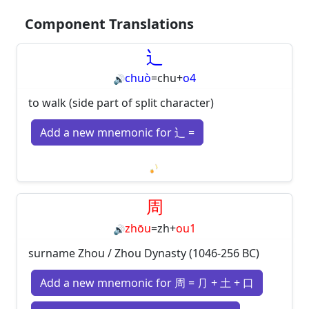
Component Translations
辶
chuò
=
chu
+
o4
🔊
to walk (side part of split character)
Add a new mnemonic for 辶 =
Loading mnemonics…
周
zhōu
=
zh
+
ou1
🔊
surname Zhou / Zhou Dynasty (1046-256 BC)
Add a new mnemonic for 周 = ⺆ + 土 + 口