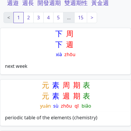
週遊
週長
開發週期
雙週期性
黃金週
<
1
2
3
4
5
…
15
>
下
周
下
週
xià
zhōu
next week
元
素
周
期
表
元
素
週
期
表
yuán
sù
zhōu
qī
biǎo
periodic table of the elements (chemistry)