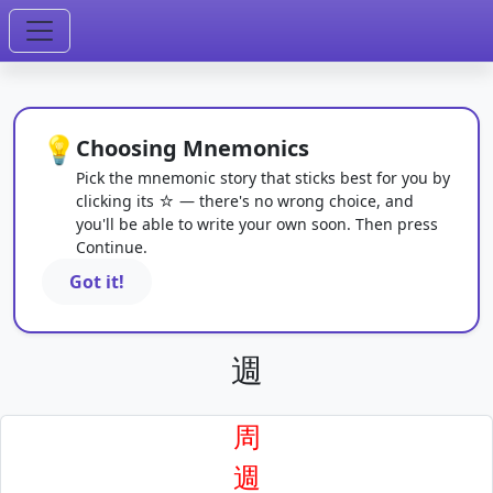
💡
Choosing Mnemonics
Pick the mnemonic story that sticks best for you by
clicking its ☆ — there's no wrong choice, and
you'll be able to write your own soon. Then press
Continue.
Got it!
週
周
週