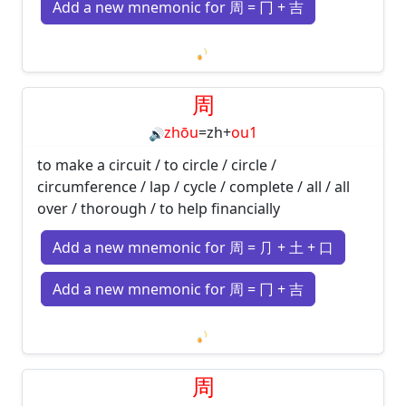
Add a new mnemonic for 周 = 冂 + 吉
Loading mnemonics…
周
zhōu
=
zh
+
ou1
🔊
to make a circuit / to circle / circle /
circumference / lap / cycle / complete / all / all
over / thorough / to help financially
Add a new mnemonic for 周 = ⺆ + 土 + 口
Add a new mnemonic for 周 = 冂 + 吉
Loading mnemonics…
周