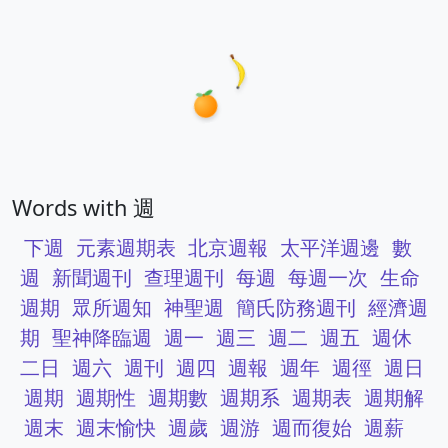
Words with 週
下週
元素週期表
北京週報
太平洋週邊
數
週
新聞週刊
查理週刊
每週
每週一次
生命
週期
眾所週知
神聖週
簡氏防務週刊
經濟週
期
聖神降臨週
週一
週三
週二
週五
週休
二日
週六
週刊
週四
週報
週年
週徑
週日
週期
週期性
週期數
週期系
週期表
週期解
週末
週末愉快
週歲
週游
週而復始
週薪