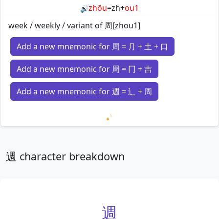
zhōu
=
zh
+
ou1
🔊
week / weekly / variant of 周[zhou1]
Add a new mnemonic for 周 = ⺆ + 土 + 口
Add a new mnemonic for 周 = 冂 + 吉
Add a new mnemonic for 週 = 辶 + 周
Loading mnemonics…
週 character breakdown
週