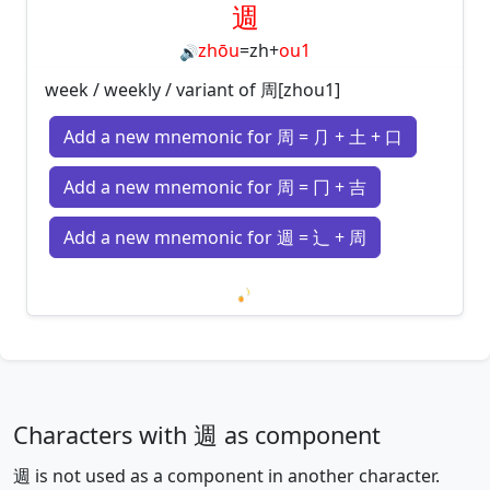
週
zhōu
=
zh
+
ou1
🔊
week / weekly / variant of 周[zhou1]
Add a new mnemonic for 周 = ⺆ + 土 + 口
Add a new mnemonic for 周 = 冂 + 吉
Add a new mnemonic for 週 = 辶 + 周
Loading mnemonics…
Characters with 週 as component
週 is not used as a component in another character.