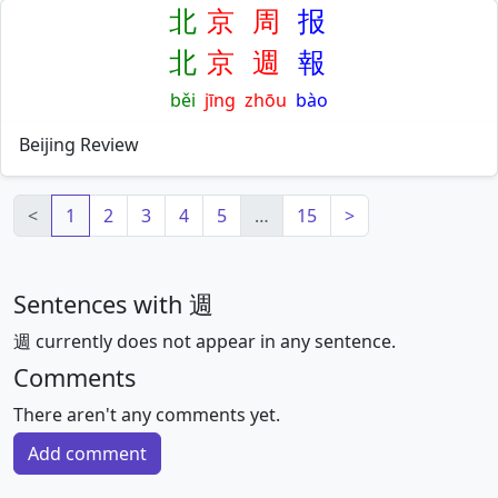
北
京
周
报
北
京
週
報
běi
jīng
zhōu
bào
Beijing Review
<
1
2
3
4
5
…
15
>
Sentences with 週
週 currently does not appear in any sentence.
Comments
There aren't any comments yet.
Add comment