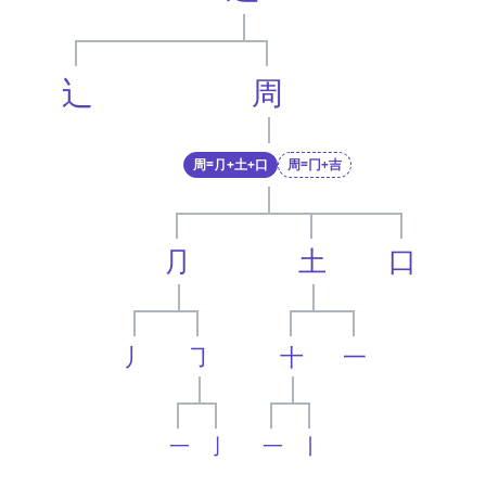
辶
周
周=⺆+土+口
周=冂+吉
⺆
土
口
丿
㇆
十
一
一
亅
一
丨