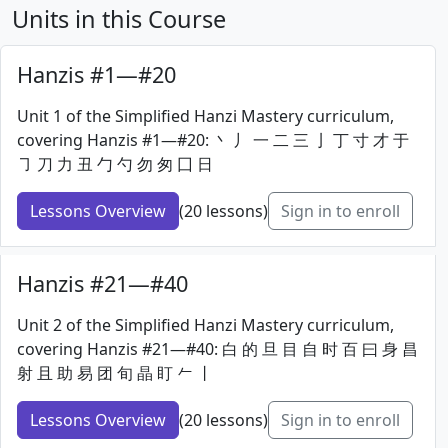
Units in this Course
Hanzis #1—#20
Unit 1 of the Simplified Hanzi Mastery curriculum,
covering Hanzis #1—#20: 丶 丿 一 二 三 亅 丁 寸 才 于
㇆ 刀 力 丑 勹 勺 勿 匆 囗 日
Lessons Overview
(20 lessons)
Sign in to enroll
Hanzis #21—#40
Unit 2 of the Simplified Hanzi Mastery curriculum,
covering Hanzis #21—#40: 白 的 旦 目 自 时 百 曰 身 昌
射 且 助 易 团 旬 晶 盯 𠂉 丨
Lessons Overview
(20 lessons)
Sign in to enroll