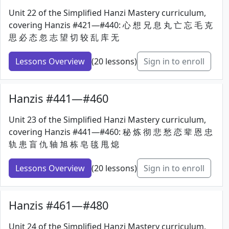
Unit 22 of the Simplified Hanzi Mastery curriculum,
covering Hanzis #421—#440: 心 想 兄 息 丸 亡 忘 毛 克
思 必 态 忽 志 望 切 较 乱 库 无
Lessons Overview
(20 lessons)
Sign in to enroll
Hanzis #441—#460
Unit 23 of the Simplified Hanzi Mastery curriculum,
covering Hanzis #441—#460: 秘 炼 彻 悲 愁 恋 辈 恩 忠
轨 患 盲 仇 轴 旭 栋 皂 毯 甩 熄
Lessons Overview
(20 lessons)
Sign in to enroll
Hanzis #461—#480
Unit 24 of the Simplified Hanzi Mastery curriculum,