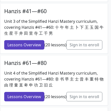
Hanzis #41—#60
Unit 3 of the Simplified Hanzi Mastery curriculum,
covering Hanzis #41—#60: 十 午 年 土 卜 下 王 玉 国 牛
生 星 干 井 田 里 寺 工 千 男
Lessons Overview
(20 lessons)
Sign in to enroll
Hanzis #61—#80
Unit 4 of the Simplified Hanzi Mastery curriculum,
covering Hanzis #61—#80: 非 书 早 主 士 昔 丰 重 特 物
由 理 量 直 卑 申 功 卫 旧 丘
Lessons Overview
(20 lessons)
Sign in to enroll