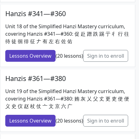
Hanzis #341—#360
Unit 18 of the Simplified Hanzi Mastery curriculum,
covering Hanzis #341—#360: 促 赴 蹭 跌 踢 亍 彳 行 往
待 徒 徊 徘 征 𠂇 有 左 右 佐 佑
Lessons Overview
(20 lessons)
Sign in to enroll
Hanzis #361—#380
Unit 19 of the Simplified Hanzi Mastery curriculum,
covering Hanzis #361—#380: 贿 灰 乂 父 丈 更 吏 使 便
义 史 仪 赵 杖 仗 亠 文 京 六 广
Lessons Overview
(20 lessons)
Sign in to enroll