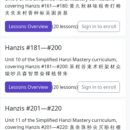
covering Hanzis #161—#180: 黄 久 秋 林 味 租 奇 灯 椅
夫 失 末 村 香 种 标 吴 困 炎 基
Lessons Overview
(20 lessons)
Sign in to enroll
Hanzis #181—#200
Unit 10 of the Simplified Hanzi Mastery curriculum,
covering Hanzis #181—#200: 呆 程 谷 束 术 积 架 材 众
烟 吵 兵 森 智 禁 奋 棵 植 替 朱
Lessons Overview
(20 lessons)
Sign in to enroll
Hanzis #201—#220
Unit 11 of the Simplified Hanzi Mastery curriculum,
covering Hanzis #201—#220: 臭 奈 珠 秒 尖 灭 盼 柱 横