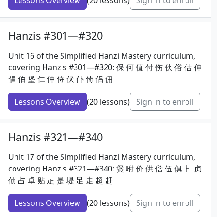
Lessons Overview
(20 lessons)
Sign in to enroll
Hanzis #301—#320
Unit 16 of the Simplified Hanzi Mastery curriculum,
covering Hanzis #301—#320: 保 何 值 付 伤 伙 俗 估 伸
倡 伯 堡 仁 仲 侍 伏 仆 倚 侣 佣
Lessons Overview
(20 lessons)
Sign in to enroll
Hanzis #321—#340
Unit 17 of the Simplified Hanzi Mastery curriculum,
covering Hanzis #321—#340: 煲 咐 价 供 僧 伍 俱 ⺊ 贞
侦 占 卓 贴 龰 是 堤 足 走 超 赶
Lessons Overview
(20 lessons)
Sign in to enroll