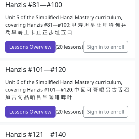
Hanzis #81—#100
Unit 5 of the Simplified Hanzi Mastery curriculum,
covering Hanzis #81—#100: 甲 寿 坦 皇 旺 埋 牲 甸 乒
乓 旱 畴 上 卡 止 正 步 址 五 口
Lessons Overview
(20 lessons)
Sign in to enroll
Hanzis #101—#120
Unit 6 of the Simplified Hanzi Mastery curriculum,
covering Hanzis #101—#120: 中 回 可 哥 唱 另 古 舌 召
加 吉 句 品 咱 吕 呈 咖 啡 啤 叶
Lessons Overview
(20 lessons)
Sign in to enroll
Hanzis #121—#140