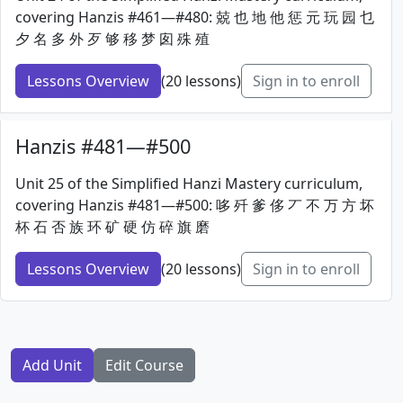
covering Hanzis #461—#480: 兢 也 地 他 惩 元 玩 园 乜
夕 名 多 外 歹 够 移 梦 囱 殊 殖
Lessons Overview
(20 lessons)
Sign in to enroll
Hanzis #481—#500
Unit 25 of the Simplified Hanzi Mastery curriculum,
covering Hanzis #481—#500: 哆 歼 爹 侈 丆 不 万 方 坏
杯 石 否 族 环 矿 硬 仿 碎 旗 磨
Lessons Overview
(20 lessons)
Sign in to enroll
Add Unit
Edit Course