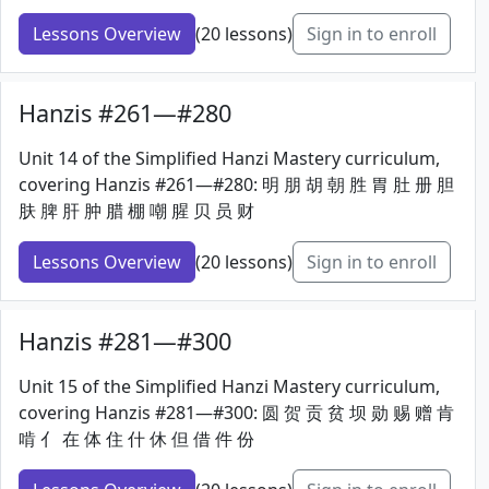
Lessons Overview
(20 lessons)
Sign in to enroll
Hanzis #261—#280
Unit 14 of the Simplified Hanzi Mastery curriculum,
covering Hanzis #261—#280: 明 朋 胡 朝 胜 胃 肚 册 胆
肤 脾 肝 肿 腊 棚 嘲 腥 贝 员 财
Lessons Overview
(20 lessons)
Sign in to enroll
Hanzis #281—#300
Unit 15 of the Simplified Hanzi Mastery curriculum,
covering Hanzis #281—#300: 圆 贺 贡 贫 坝 勋 赐 赠 肯
啃 亻 在 体 住 什 休 但 借 件 份