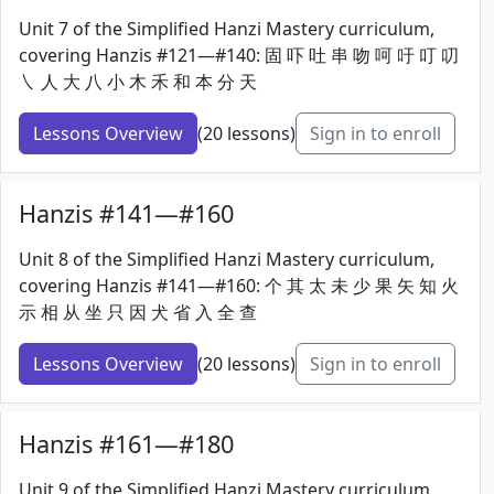
Unit 7 of the Simplified Hanzi Mastery curriculum,
covering Hanzis #121—#140: 固 吓 吐 串 吻 呵 吁 叮 叨
㇏ 人 大 八 小 木 禾 和 本 分 天
Lessons Overview
(20 lessons)
Sign in to enroll
Hanzis #141—#160
Unit 8 of the Simplified Hanzi Mastery curriculum,
covering Hanzis #141—#160: 个 其 太 未 少 果 矢 知 火
示 相 从 坐 只 因 犬 省 入 全 查
Lessons Overview
(20 lessons)
Sign in to enroll
Hanzis #161—#180
Unit 9 of the Simplified Hanzi Mastery curriculum,