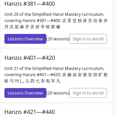
Hanzis #381—#400
Unit 20 of the Simplified Hanzi Mastery curriculum,
covering Hanzis #381—#400: 店 景 交 校 床 言 信 座 亦
丹 庄 脏 麻 齐 庆 府 卒 咬 胶 嘛
Lessons Overview
(20 lessons)
Sign in to enroll
Hanzis #401—#420
Unit 21 of the Simplified Hanzi Mastery curriculum,
covering Hanzis #401—#420: 赤 赫 庙 亩 俯 坟 跤 旷 桩
赃 匀 均 乚 儿 四 七 东 电 车 九
Lessons Overview
(20 lessons)
Sign in to enroll
Hanzis #421—#440